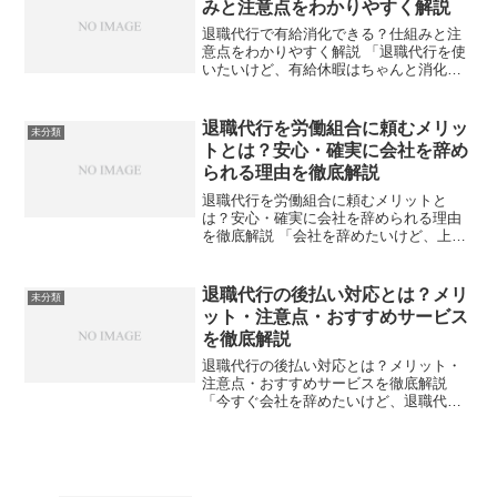
みと注意点をわかりやすく解説
退職代行で有給消化できる？仕組みと注
意点をわかりやすく解説 「退職代行を使
いたいけど、有給休暇はちゃんと消化で
きるの？」そんな疑問を持つ方は多いの
ではないでしょうか。結論から言うと、
退職代行を利用しても有給消化は可能で
退職代行を労働組合に頼むメリッ
未分類
す。この記事では、退職...
トとは？安心・確実に会社を辞め
られる理由を徹底解説
退職代行を労働組合に頼むメリットと
は？安心・確実に会社を辞められる理由
を徹底解説 「会社を辞めたいけど、上司
に言い出せない」「退職を申し出たら引
き止められて困っている」そんな悩みを
抱えている方に注目されているのが退職
退職代行の後払い対応とは？メリ
未分類
代行サービスです。中でも...
ット・注意点・おすすめサービス
を徹底解説
退職代行の後払い対応とは？メリット・
注意点・おすすめサービスを徹底解説
「今すぐ会社を辞めたいけど、退職代行
サービスに支払うお金が今手元にな
い…」そんな悩みを抱えている方に注目
されているのが、退職代行の後払い対応
サービスです。近年、退職代行...