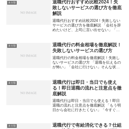
退職代行おすすめ比較2024！失
未分類
敗しないサービスの選び方を徹底
解説
退職代行おすすめ比較2024！失敗しない
サービスの選び方を徹底解説 「会社を辞
めたいけど、上司に言い出せない」「毎
日出社するのがつらい」そんな悩みを抱
えている方に注目されているのが退職代
行サービスです。本記事では、退職代行
退職代行の料金相場を徹底解説！
未分類
の選び方のポイント...
失敗しないサービスの選び方
退職代行の料金相場を徹底解説！失敗し
ないサービスの選び方 「退職を伝えるの
が怖い」「会社に行けない」そんな状況
で注目されているのが退職代行サービス
です。しかし、いざ利用しようとすると
「料金はいくらかかるの？」「高くな
退職代行は即日・当日でも使え
未分類
い？」と気になる方も多い...
る！即日退職の流れと注意点を徹
底解説
退職代行は即日・当日でも使える！即日
退職の流れと注意点を徹底解説 「もう明
日から会社に行きたくない」「今すぐ辞
めたいけど、自分では言い出せない」そ
んな悩みを抱えていませんか？実は、退
職代行サービスを使えば、申し込んだ当
退職代行で有給消化できる？仕組
未分類
日・即日に退職の手続き...